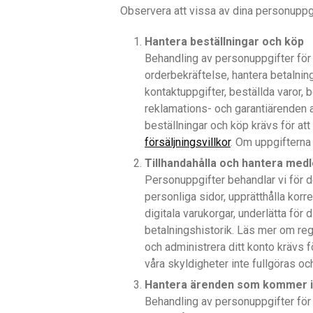
Observera att vissa av dina personuppgi
Hantera beställningar och köp
Behandling av personuppgifter för de
orderbekräftelse, hantera betalnin
kontaktuppgifter, beställda varor, 
reklamations- och garantiärenden a
beställningar och köp krävs för at
försäljningsvillkor
. Om uppgifterna 
Tillhandahålla och hantera me
Personuppgifter behandlar vi för det
personliga sidor, upprätthålla korr
digitala varukorgar, underlätta för 
betalningshistorik. Läs mer om reg
och administrera ditt konto krävs f
våra skyldigheter inte fullgöras och
Hantera ärenden som kommer in 
Behandling av personuppgifter för d