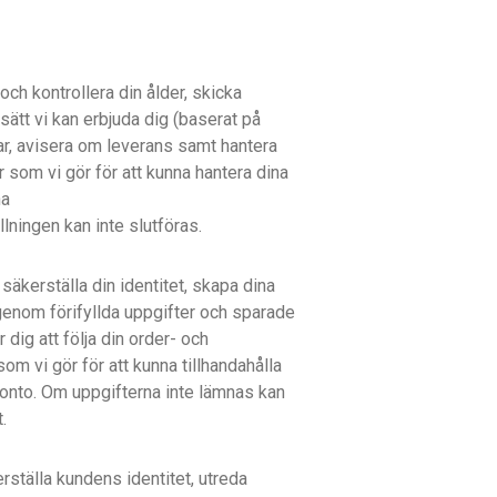
och kontrollera din ålder, skicka
ätt vi kan erbjuda dig (baserat på
ngar, avisera om leverans samt hantera
som vi gör för att kunna hantera dina
na
lningen kan inte slutföras.
 säkerställa din identitet, skapa dina
k genom förifyllda uppgifter och sparade
 dig att följa din order- och
om vi gör för att kunna tillhandahålla
r konto. Om uppgifterna inte lämnas kan
.
rställa kundens identitet, utreda