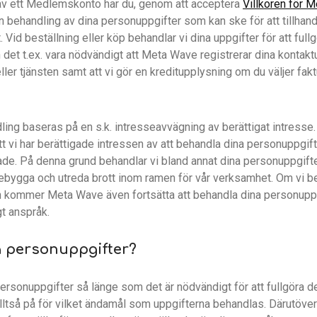
av ett Medlemskonto har du, genom att acceptera
Villkoren för 
 behandling av dina personuppgifter som kan ske för att tillhand
t. Vid beställning eller köp behandlar vi dina uppgifter för att fu
n det t.ex. vara nödvändigt att Meta Wave registrerar dina kontaktu
ller tjänsten samt att vi gör en kreditupplysning om du väljer fak
ling baseras på en s.k. intresseavvägning av berättigat intress
 vi har berättigade intressen av att behandla dina personuppgifte
de. På denna grund behandlar vi bland annat dina personuppgifter
ygga och utreda brott inom ramen för vår verksamhet. Om vi bedöm
 kommer Meta Wave även fortsätta att behandla dina personuppgift
gt anspråk.
na personuppgifter?
rsonuppgifter så länge som det är nödvändigt för att fullgöra
 alltså på för vilket ändamål som uppgifterna behandlas. Därutö