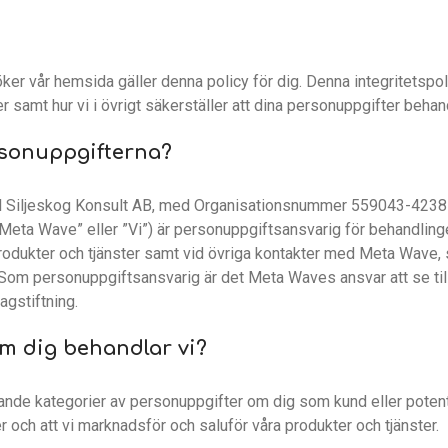
er vår hemsida gäller denna policy för dig. Denna integritetspolic
r samt hur vi i övrigt säkerställer att dina personuppgifter behand
rsonuppgifterna?
 Siljeskog Konsult AB, med Organisationsnummer 559043-4238 (
”Meta Wave” eller ”Vi”) är personuppgiftsansvarig för behandlin
rodukter och tjänster samt vid övriga kontakter med Meta Wave, 
Som personuppgiftsansvarig är det Meta Waves ansvar att se till 
lagstiftning.
om dig behandlar vi?
ande kategorier av personuppgifter om dig som kund eller potent
 och att vi marknadsför och saluför våra produkter och tjänster.