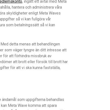
Medlemskonto
, ingått ett avtal med Meta
ahålla, hantera och administrera våra
llgöra skyldigheter enligt Meta Waves
ppgifter så vi kan fullgöra vår
tura som betalningssätt så vi kan
e. Med detta menas att behandlingen
r som väger tyngre än ditt intresse att
 för att förhindra missbruk av
er att brott eller försök till brott har
er för att vi ska kunna fastställa,
 de ändamål som uppgifterna behandlas
ver kan Meta Wave komma att spara