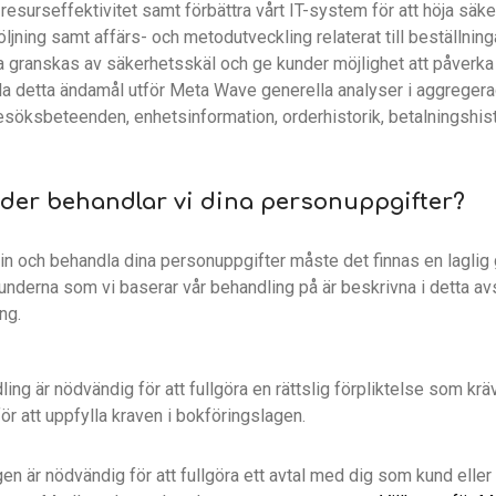
resurseffektivitet samt förbättra vårt IT-system för att höja säke
jning samt affärs- och metodutveckling relaterat till beställning
granskas av säkerhetsskäl och ge kunder möjlighet att påverk
ylla detta ändamål utför Meta Wave generella analyser i aggregerad
söksbeteenden, enhetsinformation, orderhistorik, betalningshist
under behandlar vi dina personuppgifter?
 in och behandla dina personuppgifter måste det finnas en laglig
underna som vi baserar vår behandling på är beskrivna i detta avsn
ng.
ling är nödvändig för att fullgöra en rättslig förpliktelse som k
r att uppfylla kraven i bokföringslagen.
n är nödvändig för att fullgöra ett avtal med dig som kund eller f