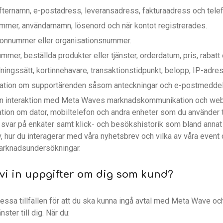
ternamn, e-postadress, leveransadress, fakturaadress och tel
mer, användarnamn, lösenord och när kontot registrerades.
onnummer eller organisationsnummer.
er, beställda produkter eller tjänster, orderdatum, pris, rabatt 
ingssätt, kortinnehavare, transaktionstidpunkt, belopp, IP-adres
mation om supportärenden såsom anteckningar och e-postmeddel
in interaktion med Meta Waves marknadskommunikation och web
tion om dator, mobiltelefon och andra enheter som du använder t.
svar på enkäter samt klick- och besökshistorik som bland annat vi
, hur du interagerar med våra nyhetsbrev och vilka av våra event d
marknadsundersökningar.
r vi in uppgifter om dig som kund?
essa tillfällen för att du ska kunna ingå avtal med Meta Wave o
nster till dig. När du: