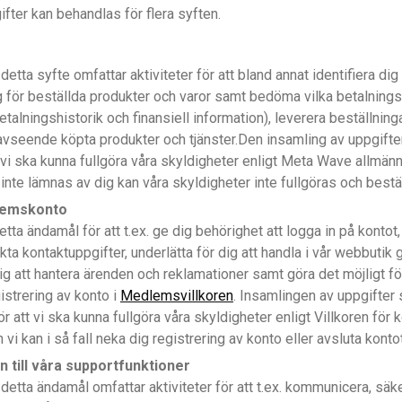
fter kan behandlas för flera syften.
tta syfte omfattar aktiviteter för att bland annat identifiera dig 
g för beställda produkter och varor samt bedöma vilka betalningss
betalningshistorik och finansiell information), leverera beställni
vseende köpta produkter och tjänster.Den insamling av uppgifter 
t vi ska kunna fullgöra våra skyldigheter enligt Meta Wave allmän
inte lämnas av dig kan våra skyldigheter inte fullgöras och bestäl
dlemskonto
ta ändamål för att t.ex. ge dig behörighet att logga in på kontot,
ekta kontaktuppgifter, underlätta för dig att handla i vår webbuti
dig att hantera ärenden och reklamationer samt göra det möjligt för
istrering av konto i
Medlemsvillkoren
. Insamlingen av uppgifter s
ör att vi ska kunna fullgöra våra skyldigheter enligt Villkoren fö
 vi kan i så fall neka dig registrering av konto eller avsluta kontot
till våra supportfunktioner
etta ändamål omfattar aktiviteter för att t.ex. kommunicera, säke