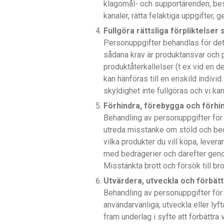
klagomål- och supportärenden, besva
kanaler, rätta felaktiga uppgifter,
Fullgöra rättsliga förpliktels
Personuppgifter behandlas för det
sådana krav är produktansvar och
produktåterkallelser (t ex vid en d
kan hänföras till en enskild indiv
skyldighet inte fullgöras och vi kan
Förhindra, förebygga och förhi
Behandling av personuppgifter för
utreda misstanke om stöld och bedrä
vilka produkter du vill köpa, lev
med bedrägerier och därefter genom
Misstänkta brott och försök till b
Utvärdera, utveckla och förbätt
Behandling av personuppgifter för 
användarvänliga, utveckla eller lyft
fram underlag i syfte att förbättra 