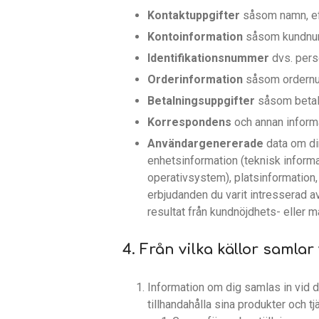
Kontaktuppgifter
såsom namn, ef
Kontoinformation
såsom kundnum
Identifikationsnummer
dvs. pers
Orderinformation
såsom ordernumm
Betalningsuppgifter
såsom betaln
Korrespondens
och annan infor
Användargenererade
data om d
enhetsinformation (teknisk informa
operativsystem), platsinformation, 
erbjudanden du varit intresserad av
resultat från kundnöjdhets- eller 
4. Från vilka källor samla
Information om dig samlas in vid d
tillhandahålla sina produkter och tjä