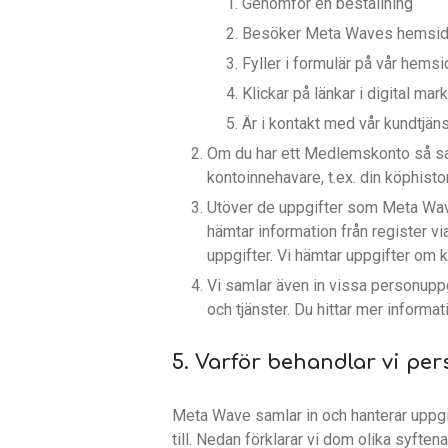
Genomför en beställning
Besöker Meta Waves hemsi
Fyller i formulär på vår hemsi
Klickar på länkar i digital ma
Är i kontakt med vår kundtjän
Om du har ett Medlemskonto så sam
kontoinnehavare, t.ex. din köphistor
Utöver de uppgifter som Meta Wave 
hämtar information från register via
uppgifter. Vi hämtar uppgifter om k
Vi samlar även in vissa personuppg
och tjänster. Du hittar mer informa
5. Varför behandlar vi pe
Meta Wave samlar in och hanterar uppgif
till. Nedan förklarar vi dom olika syft