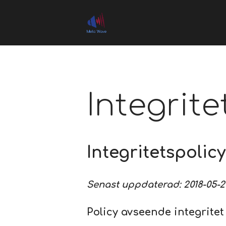
Connects you to the music!
Meta Wave
Integrite
Integritetspolicy
Senast uppdaterad: 2018-05-2
Policy avseende integrite