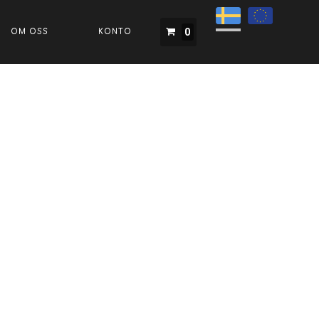
0
OM OSS
KONTO
Startsida
Produkter
Varumärken
Om Oss
Konto