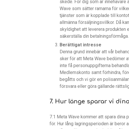
skede. För dig som är innehavare 
Wave som sätter ramarna för vilken
tjänster som är kopplade till konto
allmänna försäljningsvillkor. Då ka
skyldighet att leverera produkten e
säkerställa din betalningsförmåga.
Berättigat intresse
Denna grund innebär att vår behand
sker för att Meta Wave bedömer att
inte få personuppgifterna behandla
Medlemskonto samt förhindra, föreb
begåtts och vi gör en polisanmälan
försvara eller göra gällande rättsli
7. Hur länge sparar vi di
7.1 Meta Wave kommer att spara dina pe
för. Hur lång lagringsperioden är beror