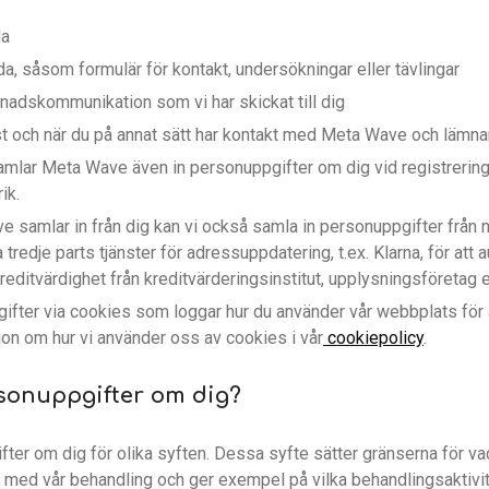
da
da, såsom formulär för kontakt, undersökningar eller tävlingar
rknadskommunikation som vi har skickat till dig
st och när du på annat sätt har kontakt med Meta Wave och lämna
lar Meta Wave även in personuppgifter om dig vid registrering
ik.
samlar in från dig kan vi också samla in personuppgifter från någ
 tredje parts tjänster för adressuppdatering, t.ex. Klarna, för att
reditvärdighet från kreditvärderingsinstitut, upplysningsföretag el
ifter via cookies som loggar hur du använder vår webbplats för 
tion om hur vi använder oss av cookies i vår
cookiepolicy
.
rsonuppgifter om dig?
ter om dig för olika syften. Dessa syfte sätter gränserna för va
ena med vår behandling och ger exempel på vilka behandlingsaktiv