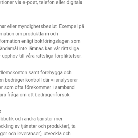
oner via e-post, telefon eller digitala
omar eller myndighetsbeslut. Exempel på
rmation om produktlarm och
information enligt bokföringslagen som
ändamål inte lämnas kan vår rättsliga
upphov till våra rättsliga förpliktelser.
Medlemskonton samt förebygga och
en bedrägerikontroll där vi analyserar
nster som ofta förekommer i samband
ara fråga om ett bedrägeriförsök.
t
ebbutik och andra tjänster mer
eckling av tjänster och produkter), ta
lager och leveranser), utveckla och