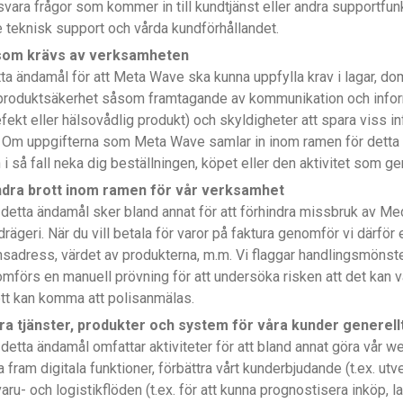
ra frågor som kommer in till kundtjänst eller andra supportfunkti
 ge teknisk support och vårda kundförhållandet.
er som krävs av verksamheten
ta ändamål för att Meta Wave ska kunna uppfylla krav i lagar, d
 produktsäkerhet såsom framtagande av kommunikation och info
efekt eller hälsovådlig produkt) och skyldigheter att spara viss 
id. Om uppgifterna som Meta Wave samlar in inom ramen för detta 
 i så fall neka dig beställningen, köpet eller den aktivitet som ger 
ndra brott inom ramen för vår verksamhet
 detta ändamål sker bland annat för att förhindra missbruk av 
geri. När du vill betala för varor på faktura genomför vi därför 
eransadress, värdet av produkterna, m.m. Vi flaggar handlingsmö
förs en manuell prövning för att undersöka risken att det kan v
rott kan komma att polisanmälas.
ra tjänster, produkter och system för våra kunder generell
detta ändamål omfattar aktiviteter för att bland annat göra vår w
a fram digitala funktioner, förbättra vårt kunderbjudande (t.ex. utv
varu- och logistikflöden (t.ex. för att kunna prognostisera inköp, 