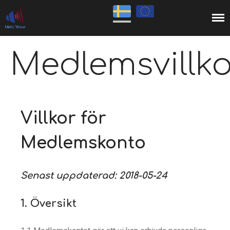
Connects you to the music!
Meta Wave
Medlemsvillko
Startsida
Villkor för
Produkter
Varumärken
Medlemskonto
Om Oss
Konto
Senast uppdaterad: 2018-05-24
1. Översikt