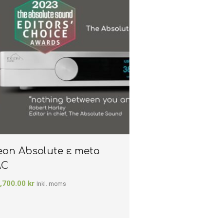
eon Absolute ε meta
AC
,700.00
kr
Inkl. moms