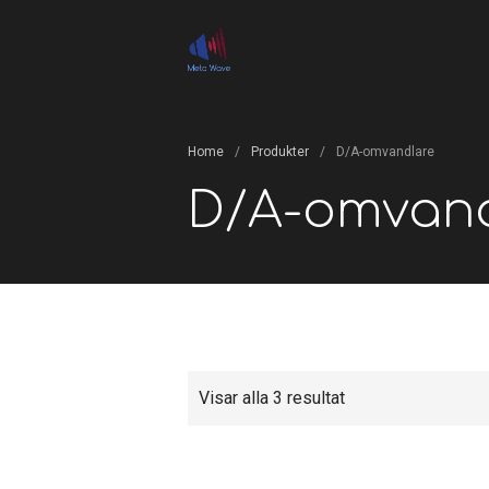
Connects you to the music!
Meta Wave
Home
/
Produkter
/
D/A-omvandlare
D/A-omvand
Visar alla 3 resultat