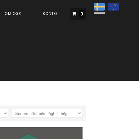
0
OM OSS
KONTO
Startsida
Produkter
Varumärken
Om Oss
Konto