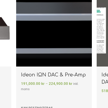
Ideon IΩN DAC & Pre-Amp
Id
D
191,000.00
kr
–
224,900.00
kr
Inkl.
moms
518