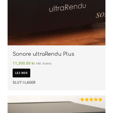
Sonore ultraRendu Plus
11,300.00
kr
Inkl. moms
LÄS MER
SLUT I LAGER
Betygsatt
5.00
av 5