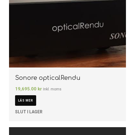
Sonore opticalRendu
19,695.00
kr
Inkl. moms
LÄS MER
SLUT I LAGER