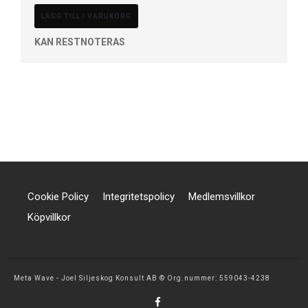
LÄGG TILL I VARUKORG
KAN RESTNOTERAS
Cookie Policy
Integritetspolicy
Medlemsvillkor
Köpvillkor
Meta Wave - Joel Siljeskog Konsult AB © Org.nummer: 559043-4238