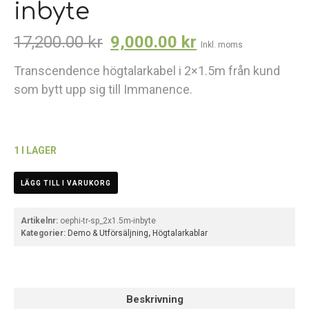
inbyte
17,200.00
kr
9,000.00
kr
Inkl. moms
Transcendence högtalarkabel i 2×1.5m från kund
som bytt upp sig till Immanence.
1 I LAGER
LÄGG TILL I VARUKORG
Artikelnr:
oephi-tr-sp_2x1.5m-inbyte
Kategorier:
Demo & Utförsäljning
,
Högtalarkablar
Beskrivning