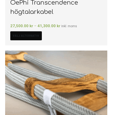
OePhi Transcendence
högtalarkabel
27,500.00
kr
–
41,300.00
kr
Inkl. moms
VÄLJ ALTERNATIV