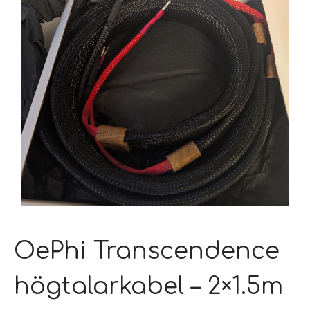
OePhi Transcendence
högtalarkabel – 2×1.5m