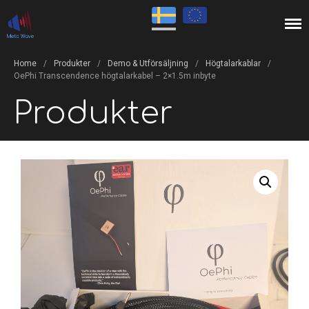
Connects you to the music!
Meta Wave
Home
/
Produkter
/
Demo & Utförsäljning
/
Högtalarkablar
/
OePhi Transcendence högtalarkabel – 2×1.5m inbyte
Produkter
Startsida
Produkter
Varumärken
Rea!
Om Oss
Konto